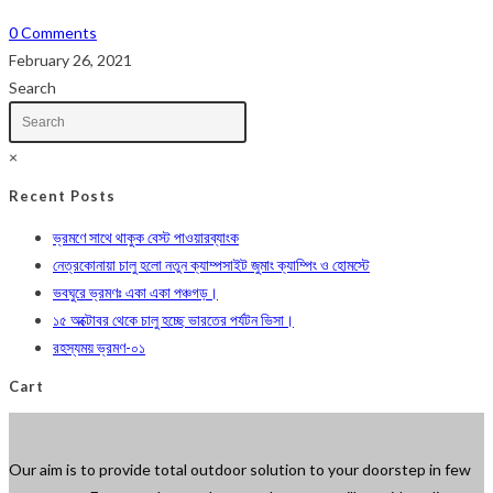
0 Comments
February 26, 2021
Search
×
Recent Posts
ভ্রমণে সাথে থাকুক বেস্ট পাওয়ারব্যাংক
নেত্রকোনায়া চালু হলো নতুন ক্যাম্পসাইট জুমাং ক্যাম্পিং ও হোমস্টে
ভবঘুরে ভ্রমণঃ একা একা পঞ্চগড়।
১৫ অক্টোবর থেকে চালু হচ্ছে ভারতের পর্যটন ভিসা।
রহস্যময় ভ্রমণ-০১
Cart
Our aim is to provide total outdoor solution to your doorstep in few