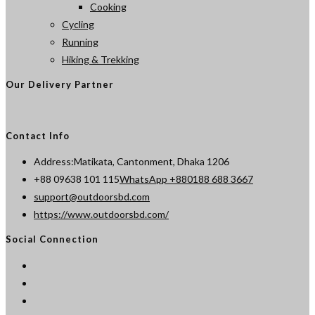
Cooking
Cycling
Running
Hiking & Trekking
Our Delivery Partner
Contact Info
Address:
Matikata, Cantonment, Dhaka 1206
Opens
+88 09638 101 115
WhatsApp +880188 688 3667
Opens
in
support@outdoorsbd.com
in
your
https://www.outdoorsbd.com/
your
application
Social Connection
application