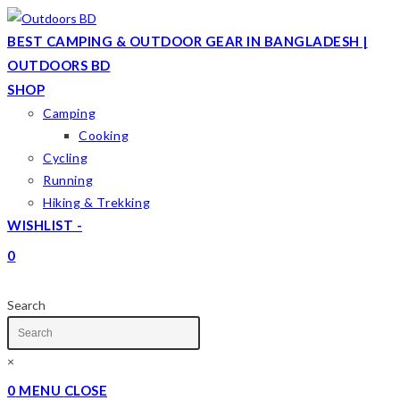
Skip
to
BEST CAMPING & OUTDOOR GEAR IN BANGLADESH |
content
OUTDOORS BD
SHOP
Camping
Cooking
Cycling
Running
Hiking & Trekking
WISHLIST -
0
TOGGLE
WEBSITE
Search
SEARCH
×
0
MENU
CLOSE