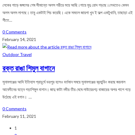
লেকের পাড়ে জঙ্গলের শেষ সীমান্তে অলস শরীরে শুয়ে আছি।পায়ে মৃদু রোদ পড়ছে।লেখতেও কেমন
অলস অলস লাগছে। তাবু একটাই পিচ করেছি। একে সমতল জায়গা খুব ই অল্প একটুখানি, তাছাড়া এই
শীতে…
0 Comments
February 14, 2021
Outdoor Travel
রক্ত রাঙা শিমুল বাগানে
সুনামগঞ্জের আদি ইতিহাস প্রাচুর্যে ভরপুর হলেও বর্তমান সময়ে সুনামগঞ্জের ব্র‍্যান্ডিং করছে জয়নাল
আবেদীনের যত্নে গড়াশিমুল বাগান। জাদু কাটা নদীর তীর ঘেষে লাউয়েরগঢ় বাজারের অপর পাশে গড়ে
উঠেছে এই বগান। …
0 Comments
February 11, 2021
1