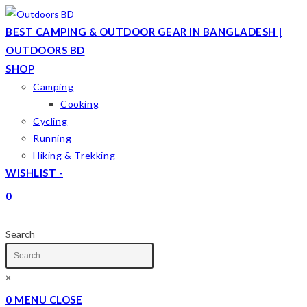
Skip
to
BEST CAMPING & OUTDOOR GEAR IN BANGLADESH |
content
OUTDOORS BD
SHOP
Camping
Cooking
Cycling
Running
Hiking & Trekking
WISHLIST -
0
TOGGLE
WEBSITE
Search
SEARCH
×
0
MENU
CLOSE