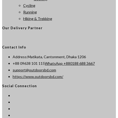
Cycling
Running
Hiking & Trekking
Our Delivery Partner
Contact Info
Address:
Matikata, Cantonment, Dhaka 1206
Opens
+88 09638 101 115
WhatsApp +880188 688 3667
Opens
in
support@outdoorsbd.com
in
your
https://www.outdoorsbd.com/
your
application
Social Connection
application