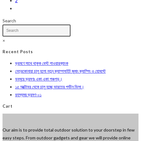
2
Go
to
Search
the
next
page
×
Recent Posts
ভ্রমণে সাথে থাকুক বেস্ট পাওয়ারব্যাংক
নেত্রকোনায়া চালু হলো নতুন ক্যাম্পসাইট জুমাং ক্যাম্পিং ও হোমস্টে
ভবঘুরে ভ্রমণঃ একা একা পঞ্চগড়।
১৫ অক্টোবর থেকে চালু হচ্ছে ভারতের পর্যটন ভিসা।
রহস্যময় ভ্রমণ-০১
Cart
Our aim is to provide total outdoor solution to your doorstep in few
easy steps. From outdoor gadgets and gear we will provide online