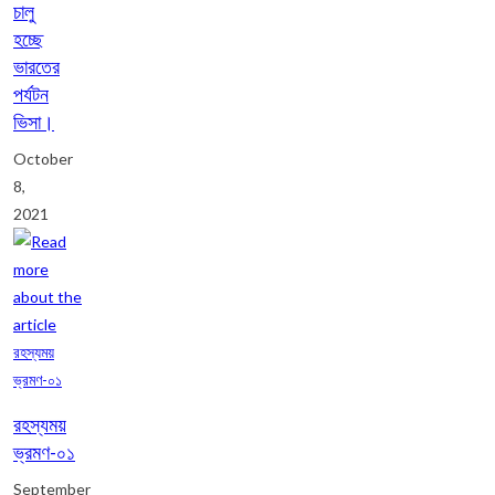
চালু
হচ্ছে
ভারতের
পর্যটন
ভিসা।
October
8,
2021
রহস্যময়
ভ্রমণ-০১
September