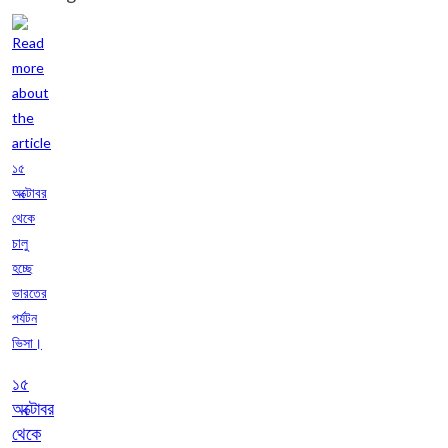
১৫
অক্টোবর
থেকে