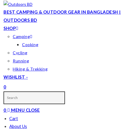
Skip
to
BEST CAMPING & OUTDOOR GEAR IN BANGLADESH |
content
OUTDOORS BD
SHOP
Camping
Cooking
Cycling
Running
Hiking & Trekking
WISHLIST -
0
TOGGLE
WEBSITE
0
MENU
CLOSE
SEARCH
Cart
About Us