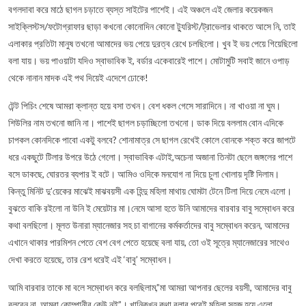
বগলদাবা করে মাঠে ছাগল চড়াতে ব্যস্ত সাইটের পাশেই। এই অঞ্চলে এই জেলার কয়েকজন
সাইক্লিস্টস/ফটোগ্রাফার ছাড়া কখনো কোনোদিন কোনো ট্যুরিস্ট/ট্রাভেলার থাকতে আসে নি, তাই
এলাকার প্রতিটা মানুষ তখনো আমাদের ভয় পেয়ে দুরত্ব রেখে চলছিলো। খুব ই ভয় পেয়ে গিয়েছিলো
বলা যায়। ভয় পাওয়াটা যদিও স্বাভাবিক ই, বর্ডার একেবারেই পাশে। মোটামুটি সবাই জানে ওপাড়
থেকে নানান মাদক এই পথ দিয়েই এদেশে ঢোকে!
টেন্ট পিচিং শেষে আমরা ক্লান্ত হয়ে বসা তখন। বেশ ধকল গেসে সারাদিনে। না খাওয়া না ঘুম।
শিউলির নাম তখনো জানি না। পাশেই ছাগল চড়াচ্ছিলো তখনো। ডাক দিয়ে বললাম বোন এদিকে
চাপকল কোনদিকে পাবো একটু বলবে? শোনামাত্র সে ছাগল রেখেই কোলে বোনকে শক্ত করে জাপটে
ধরে একছুটে টিলার উপরে উঠে গেলো। স্বাভাবিক এটাই,অচেনা অজানা তিনটা ছেলে জঙ্গলের পাশে
বসে ডাকছে, ঘোরতর ব্যপার ই বটে। আমিও ওদিকে মনযোগ না দিয়ে চুলা খোলায় দৃষ্টি দিলাম।
কিন্তু মিনিট দু’য়েকের মাঝেই মাঝবয়সী এক হিন্দু মহিলা মাথায় ঘোমটা টেনে টিলা দিয়ে নেমে এলো।
বুঝতে বাকি রইলো না উনি ই মেয়েটার মা।নেমে আসা হতে উনি আমাদের বারবার বাবু সম্বোধন করে
কথা বলছিলো। মূলত উনারা ম্যানেজার সহ চা বাগানের কর্মকর্তাদের বাবু সম্বোধন করেন, আমাদের
এখানে থাকার পারমিশন পেতে বেশ বেগ পেতে হয়েছে বলা যায়, তো ওই সূত্রে ম্যানেজারের সাথেও
দেখা করতে হয়েছে, তার রেশ ধরেই এই ‘বাবু’ সম্বোধন।
আমি বারবার তাকে মা বলে সম্বোধন করে বলছিলাম,”মা আমরা আপনার ছেলের বয়সী, আমাদের বাবু
বলবেন না, আমরা কোম্পানীর কেউ নই”। খানিকখন কথা বলার পরেই মহিলা সহজ হয়ে এলো