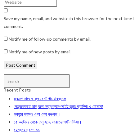
Enter
or
email
your
username
address
website
Save my name, email, and website in this browser for the next time I
to
to
URL
comment.
comment
comment
(optional)
Notify me of follow-up comments by email.
Notify me of new posts by email.
Recent Posts
ভ্রমণে সাথে থাকুক বেস্ট পাওয়ারব্যাংক
নেত্রকোনায়া চালু হলো নতুন ক্যাম্পসাইট জুমাং ক্যাম্পিং ও হোমস্টে
ভবঘুরে ভ্রমণঃ একা একা পঞ্চগড়।
১৫ অক্টোবর থেকে চালু হচ্ছে ভারতের পর্যটন ভিসা।
রহস্যময় ভ্রমণ-০১