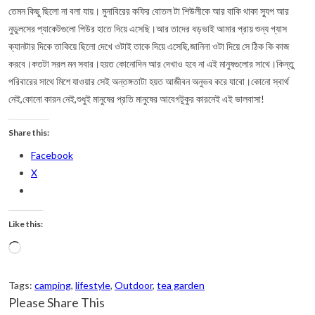
তেমন কিছু ছিলো না বলা যায়। মুনাবিরের কফির বোতল টা শিউলীকে আর বাকি থাকা স্যুপ আর
নুডুলসের প্যাকেটগুলো পিউর হাতে দিয়ে এসেছি।আর তাদের বড়ভাই আমার প্রায় শুন্য গ্যাস
ক্যানটার দিকে তাকিয়ে ছিলো দেখে ওটাই তাকে দিয়ে এসেছি,জানিনা ওটা দিয়ে সে ঠিক কি কাজ
করবে।কতটা সরল মন সবার।হয়ত কোনোদিন আর দেখাও হবে না এই মানুষগুলোর সাথে।কিন্তু
পরিবারের সাথে মিশে যাওয়ার সেই অন্তঙ্গতাটা হয়ত আজীবন অনুভব করে যাবো।কোনো স্বার্থ
নেই,কোনো কারন নেই,শুধুই মানুষের প্রতি মানুষের আবেগটুকুর কারনেই এই ভালবাসা!
Share this:
Facebook
X
Like this:
Loading…
Tags
:
camping
,
lifestyle
,
Outdoor
,
tea garden
Share
Please Share This