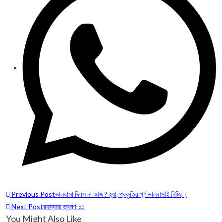
new
window
Read
Previous Post
ভালবাসা দিবস না আজ ? হ্যা, প্রকৃতির পূর্ণ ভালবাসাই নিচ্ছি।
more
Next Post
রহস্যময় ভ্রমণ-০১
You Might Also Like
articles