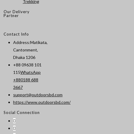
Trekking
Our Delivery
Partner
Contact Info
Address:
Matikata,
Cantonment,
Dhaka 1206
+88 09638 101
115
WhatsApp
+880188 688
Opens
3667
in
support@outdoorsbd.com
Opens
your
https://www.outdoorsbd.com/
in
application
Social Connection
your
application