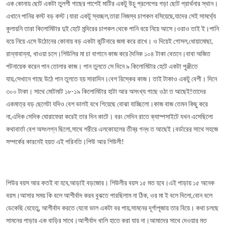
এক কোনায় ছোট একটা তুলশী গাছের পাশেই মাটির একটু উচু প্রলেপের গড়া ছোট প্রার্থনার স্থান।
এখানে পানির কস্ট বড় কস্ট।যারা একটু স্বচ্ছল,তারা নিজস্ব চাপকল বসিয়েছে,যাদের সেই সামর্থ্যে
কুলায়নি তারা কিলোমিটার দুই হেটে মন্দিরের চাপকল থেকে পানি বয়ে নিয়ে আসে।ওরাও তাই ই।পানি
বয়ে নিয়ে এসে উঠোনের কোনায় বড় একটা কন্টিনারে জমা করে রাখে। ও দিয়েই গোসল,ধোয়ামোছা,
রান্নাবান্না, খাওয়া চলে।শিউলির মা চা বাগানে কাজ করে দৈনিক ১০৪ টাকা বেতনে।বাবা অজিত
পটনায়েক করেন পান তোলার কাজ। পান তুলতে সে দিনে ৯ কিলোমিটার হেটে একটা পুঞ্জীতে
যায়,সেখানে গাছে উঠে পান তুলতে হয় সারাদিন।বেশ রিস্কের কাজ। তাই টাকাও একটু বেশী। দিনে
৩০০ টাকা। সাথে মোটমাট ১৮-১৯ কিলোমিটার হাটা আর অসংখ্য গাছে ওঠা ত আছেই!তাদের
একমাত্র বড় ছেলেটা যদিও বেশ ভালই বখে গিয়েছে বোঝা যাচ্ছিলো।কাজ বাজ তেমন কিছু করে
না,এদিক সেদিক ঘোরাফেরা করেই তার দিন কাটে। বরং সেদিন রাতে ক্যাম্পসাইটে যখন এসেছিলো
কথাবার্তা বেশ অসংলগ্ন ছিলো,সাথে শরীরে এলকোহলের তীব্র গন্ধ ত আছেই।বর্ডারের সাথে সহজে
সম্পর্কের কারনেই হয়ত এই পরিনতি।পিউ আর শিউলী!
পিউর বয়স আর কতই বা হবে,আড়াই বড়জোর। শিউলীর বয়স ১৫ মত হবে।এই পাড়ায় ১৫ অনেক
বয়স।আসার সময় কি বলে আশীর্বাদ করব বুঝতে পারছিলাম না ঠিক, ওর মা ই বলে দিলো,বোন বলে
ডেকেছি যেহেতু, আশীর্বাদ করতে যেনো ভাল একটা বর পায়,সামনের দূর্গাপূজায় তার বিয়ে। কথা চলছে
সামনের পাড়ার এক বাড়ির সাথে।আশীর্বাদ খালি হাতে করা যায় না।আমাদের সাথে দেওয়ার মত