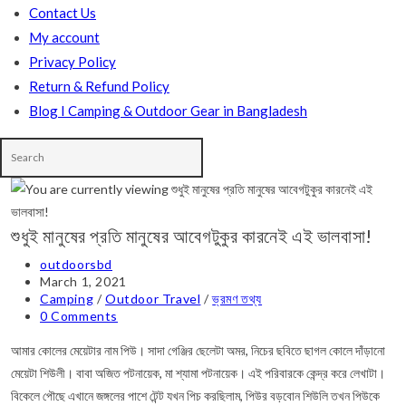
Contact Us
My account
Privacy Policy
Return & Refund Policy
Blog I Camping & Outdoor Gear in Bangladesh
শুধুই মানুষের প্রতি মানুষের আবেগটুকুর কারনেই এই ভালবাসা!
Post
outdoorsbd
author:
Post
March 1, 2021
published:
Post
Camping
/
Outdoor Travel
/
ভ্রমণ তথ্য
category:
Post
0 Comments
comments:
আমার কোলের মেয়েটার নাম পিউ। সাদা গেঞ্জির ছেলেটা অমর, নিচের ছবিতে ছাগল কোলে দাঁড়ানো
মেয়েটা শিউলী। বাবা অজিত পটনায়েক, মা শ্যামা পটনায়েক। এই পরিবারকে কেন্দ্র করে লেখাটা।
বিকেলে পৌছে এখানে জঙ্গলের পাশে টেন্ট যখন পিচ করছিলাম, পিউর বড়বোন শিউলি তখন পিউকে