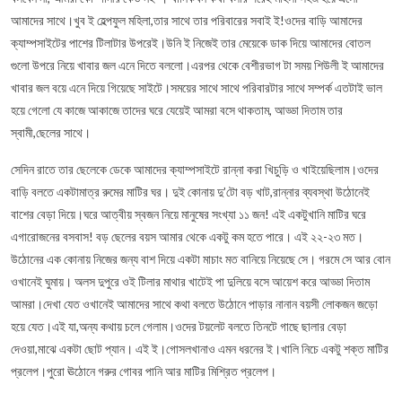
আমাদের সাথে।খুব ই হেল্পফুল মহিলা,তার সাথে তার পরিবারের সবাই ই!ওদের বাড়ি আমাদের
ক্যাম্পসাইটের পাশের টিলাটার উপরেই।উনি ই নিজেই তার মেয়েকে ডাক দিয়ে আমাদের বোতল
গুলো উপরে নিয়ে খাবার জল এনে দিতে বললো।এরপর থেকে বেশীরভাগ টা সময় শিউলী ই আমাদের
খাবার জল বয়ে এনে দিয়ে গিয়েছে সাইটে।সময়ের সাথে সাথে পরিবারটার সাথে সম্পর্ক এতটাই ভাল
হয়ে গেলো যে কাজে আকাজে তাদের ঘরে যেয়েই আমরা বসে থাকতাম, আড্ডা দিতাম তার
স্বামী,ছেলের সাথে।
সেদিন রাতে তার ছেলেকে ডেকে আমাদের ক্যাম্পসাইটে রান্না করা খিচুড়ি ও খাইয়েছিলাম।ওদের
বাড়ি বলতে একটামাত্র রুমের মাটির ঘর। দুই কোনায় দু’টো বড় খাট,রান্নার ব্যবস্থা উঠোনেই
বাশের বেড়া দিয়ে।ঘরে আত্বীয় স্বজন নিয়ে মানুষের সংখ্যা ১১ জন! এই একটুখানি মাটির ঘরে
এগারোজনের বসবাস! বড় ছেলের বয়স আমার থেকে একটু কম হতে পারে। এই ২২-২৩ মত।
উঠোনের এক কোনায় নিজের জন্য বাশ দিয়ে একটা মাচাং মত বানিয়ে নিয়েছে সে। গরমে সে আর বোন
ওখানেই ঘুমায়। অলস দুপুরে ওই টিলার মাথার খাটেই পা দুলিয়ে বসে আয়েশ করে আড্ডা দিতাম
আমরা।দেখা যেত ওখানেই আমাদের সাথে কথা বলতে উঠোনে পাড়ার নানান বয়সী লোকজন জড়ো
হয়ে যেত।এই যা,অন্য কথায় চলে গেলাম।ওদের টয়লেট বলতে তিনটে গাছে ছালার বেড়া
দেওয়া,মাঝে একটা ছোট প্যান। এই ই।গোসলখানাও এমন ধরনের ই।খালি নিচে একটু শক্ত মাটির
প্রলেপ।পুরো ঊঠোনে গরুর গোবর পানি আর মাটির মিশ্রিত প্রলেপ।