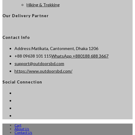
Hiking & Trekking
Our Delivery Partner
Contact Info
Address:
Matikata, Cantonment, Dhaka 1206
Opens
+88 09638 101 115
WhatsApp +880188 688 3667
Opens
in
support@outdoorsbd.com
in
your
https://www.outdoorsbd.com/
your
application
Social Connection
application
Cart
About Us
Contact Us