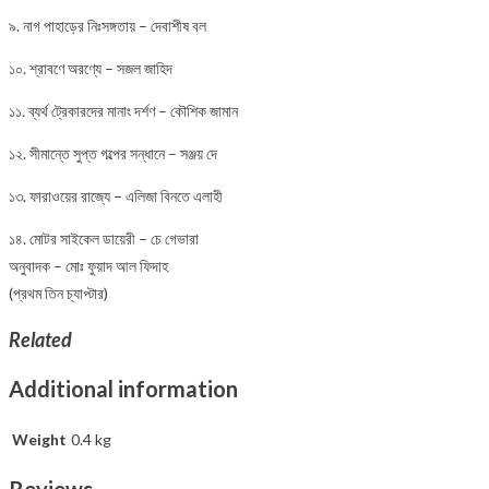
৯. নাগ পাহাড়ের নিঃসঙ্গতায় – দেবাশীষ বল
১০. শ্রাবণে অরণ্যে – সজল জাহিদ
১১. ব্যর্থ ট্রেকারদের মানাং দর্শণ – কৌশিক জামান
১২. সীমান্তে সুপ্ত গল্পের সন্ধানে – সঞ্জয় দে
১৩. ফারাওয়ের রাজ্যে – এলিজা বিনতে এলাহী
১৪. মোটর সাইকেল ডায়েরী – চে গেভারা
অনুবাদক – মোঃ ফুয়াদ আল ফিদাহ
(প্রথম তিন চ্যাপ্টার)
Related
Additional information
Weight
0.4 kg