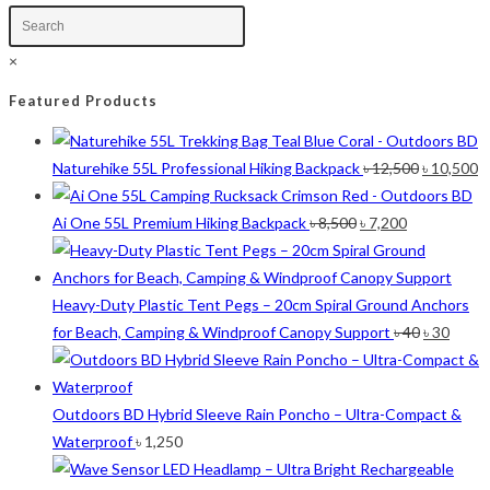
×
Featured Products
Original
C
Naturehike 55L Professional Hiking Backpack
৳
12,500
৳
10,500
price
p
Original
Current
was:
is
Ai One 55L Premium Hiking Backpack
৳
8,500
৳
7,200
price
price
৳ 12,500.
৳ 
was:
is:
৳ 8,500.
৳ 7,200.
Heavy-Duty Plastic Tent Pegs – 20cm Spiral Ground Anchors
Original
Curre
for Beach, Camping & Windproof Canopy Support
৳
40
৳
30
price
price
was:
is:
৳ 40.
৳ 30.
Outdoors BD Hybrid Sleeve Rain Poncho – Ultra-Compact &
Waterproof
৳
1,250