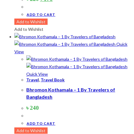
price
price
was:
is:
৳ 220.
৳ 176.
ADD TO CART
Add to Wishlist
Add to Wishlist
Quick
View
Quick View
Travel
,
Travel Book
Bhromon Kothamala – 1 By Travelers of
Bangladesh
৳
240
ADD TO CART
Add to Wishlist