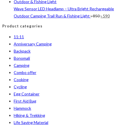
Wave Sensor LED Headlamp – Ultra Bright Rechargeable
Original
Current
Outdoor Camping Trail Run & Fishing Light
৳
850
৳
590
price
price
Product categories
was:
is:
11:11
৳ 850.
৳ 590.
Anniversary Camping
Backpack
Bonomali
Camping
Combo offer
Cooking
Cycling
Egg Container
First Aid Bag
Hammock
Hiking & Trekking
Life Saving Material