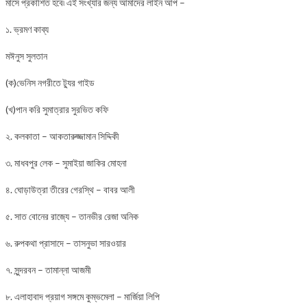
মাসে প্রকাশিত হবে৷ এই সংখ্যার জন্য আমাদের লাইন আপ –
১. ভ্রমণ কাব্য
মঈনুস সুলতান
(ক)ভেনিস নগরীতে ট্যুর গাইড
(খ)পান করি সুমাত্রার সুরভিত কফি
২. কলকাতা – আকতারুজ্জামান সিদ্দিকী
৩. মাধবপুর লেক – সুমাইয়া জাকির মোহনা
৪. ঘোড়াউত্রা তীরের গেরস্থি – বাবর আলী
৫. সাত বোনের রাজ্যে – তানভীর রেজা অনিক
৬. রুপকথা প্রাসাদে – তাসনুভা সারওয়ার
৭. সুন্দরবন – তামান্না আজমী
৮. এলাহাবাদ প্রয়াগ সঙ্গমে কুম্ভমেলা – মার্জিয়া লিপি