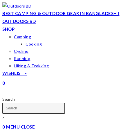
Skip
to
BEST CAMPING & OUTDOOR GEAR IN BANGLADESH |
content
OUTDOORS BD
SHOP
Camping
Cooking
Cycling
Running
Hiking & Trekking
WISHLIST -
0
TOGGLE
WEBSITE
Search
SEARCH
×
0
MENU
CLOSE