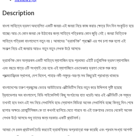
সংখ্যা
১
Description
quantity
বাংলা সাহিত্যে ভ্রমণ অবহেলিত একটি জনরা৷ এই জনরা নিয়ে কাজ করার ক্ষেত্র দিন দিন সংকুচিত হয়ে
যাচ্ছে৷ আর যে কোন জনরা কে উঠানোর জন্য সাহিত্য পত্রিকার কোন জুড়ি নেই। জনরা ভিত্তিক
সাহিত্য পত্রিকা বাংলাদেশে নতুন নয়। আমাদের “ভ্রামণিক” প্রজেক্ট এর পথ চলা শুরু হলো এই
সংকল্প নিয়ে এই জনরায় আরও নতুন নতুন লেখক উঠে আসবে৷
ভ্রামণিক কেন অন্যরকম একটি সাহিত্য ম্যাগাজিন হবে৷ প্রথমত এইটি চর্তুমাসিক ভ্রমণ ম্যাগাজিন
এবং বছরে মাত্র ৩টি সংখ্যাই বের হবে৷ এই ম্যাগাজিনে এডভেঞ্চার ভ্রমণ থেকে শুরু করে
প্রত্মতাত্ত্বিক স্থাপনা, দেশ বিদেশ, পাহার-নদী-সমুদ্র-অরণ্য সব কিছুরেই প্রাধান্য থাকবে৷
বাংলাদেশের তরুণ প্রজন্মের ভেতর আউটডোর এক্টিভিটিস নিয়ে নতুন করে উদ্দিপনা সৃষ্টি হয়েছে
ট্র‍্যাভেলার অব বাংলাদেশ, বিডি সাইকেলিস্ট কিছু সংগঠনের হাত ধরেই৷ আর এই এক্টিভিটি কে সমৃদ্ধ
তখনই হবে যখন এই সব নিয়ে লেখালিখি হবে৷ স্যোসাল মিডিয়া অনেক লেখালিখি হচ্ছে কিন্তু দিন শেষে
ছাপার অক্ষরে রোমান্টিসিজম কে তা কখনই ছাপিয়ে যেতে পারবে না৷ এই তরুণদের ভেতর থেকেই অনেক
লেখক উঠে আসবে৷ শুধু তাদের জন্য দরকার একটি প্ল্যাটফর্ম।
আমরা সে রকম প্ল্যাটফর্ম তৈরি করতেই ভ্রামণিকের অগ্রযাত্রা শুরু করেছি এবং প্রথম সংখ্যা আগস্ট