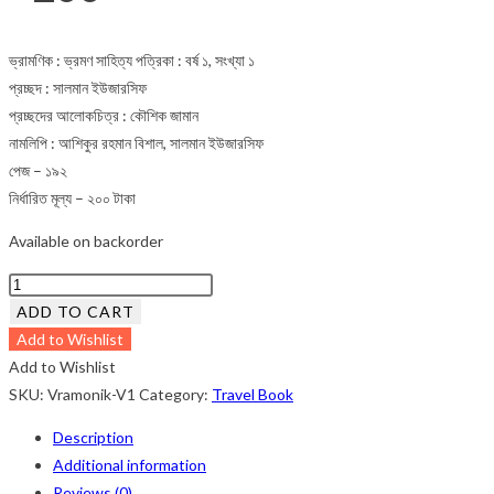
ভ্রামণিক : ভ্রমণ সাহিত্য পত্রিকা : বর্ষ ১, সংখ্যা ১
প্রচ্ছদ : সালমান ইউজারসিফ
প্রচ্ছদের আলোকচিত্র : কৌশিক জামান
নামলিপি : আশিকুর রহমান বিশাল, সালমান ইউজারসিফ
পেজ – ১৯২
নির্ধারিত মূল্য – ২০০ টাকা
Available on backorder
ভ্রামণিক
:
ADD TO CART
ভ্রমণ
Add to Wishlist
সাহিত্য
Add to Wishlist
পত্রিকা
SKU:
Vramonik-V1
Category:
Travel Book
:
Description
বর্ষ
Additional information
১,
Reviews (0)